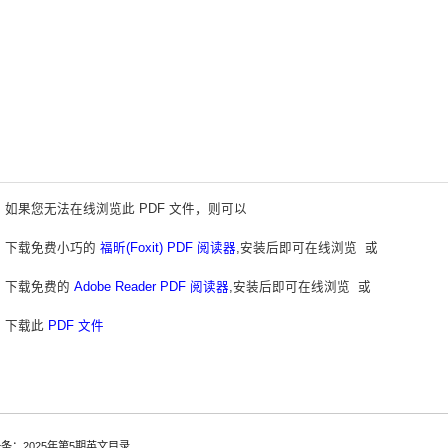
如果您无法在线浏览此 PDF 文件，则可以
下载免费小巧的
福昕(Foxit) PDF 阅读器
,安装后即可在线浏览 或
下载免费的
Adobe Reader PDF 阅读器
,安装后即可在线浏览 或
下载此
PDF 文件
条：2025年第5期英文目录