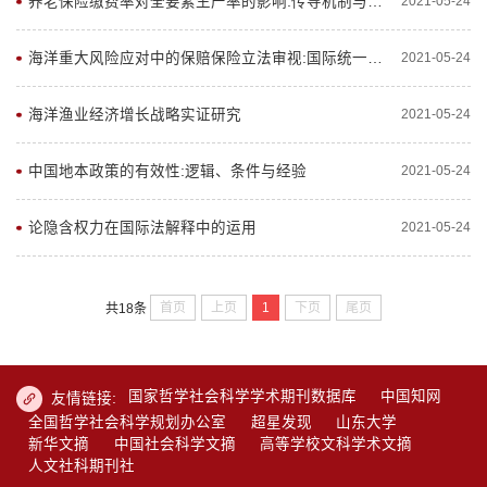
养老保险缴费率对全要素生产率的影响:传导机制与实证检验
2021-05-24
海洋重大风险应对中的保赔保险立法审视:国际统一与本土差异
2021-05-24
海洋渔业经济增长战略实证研究
2021-05-24
中国地本政策的有效性:逻辑、条件与经验
2021-05-24
论隐含权力在国际法解释中的运用
2021-05-24
首页
上页
1
下页
尾页
共18条
国家哲学社会科学学术期刊数据库
中国知网
友情链接:
全国哲学社会科学规划办公室
超星发现
山东大学
新华文摘
中国社会科学文摘
高等学校文科学术文摘
人文社科期刊社