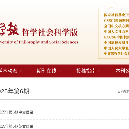
学术动态
期刊在线
投稿指南
本刊
025年第6期
当前您
2025年第6期中文目录
2025年第6期英文目录