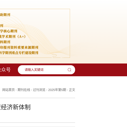
公众号
：
网站首页
-
期刊在线
-
过刊浏览
-
2025年第5期
-
正文
型经济新体制