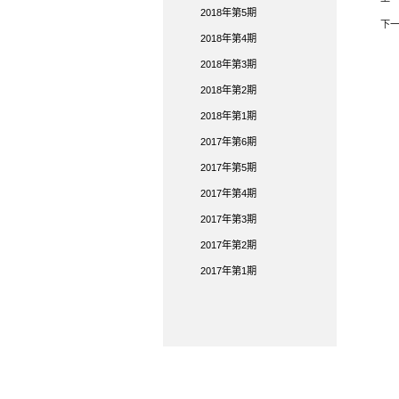
2018年第5期
下一
2018年第4期
2018年第3期
2018年第2期
2018年第1期
2017年第6期
2017年第5期
2017年第4期
2017年第3期
2017年第2期
2017年第1期