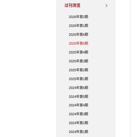
过刊浏览
2026年第2期
2026年第1期
2025年第6期
2025年第5期
2025年第4期
2025年第3期
2025年第2期
2025年第1期
2024年第6期
2024年第5期
2024年第4期
2024年第3期
2024年第2期
2024年第1期