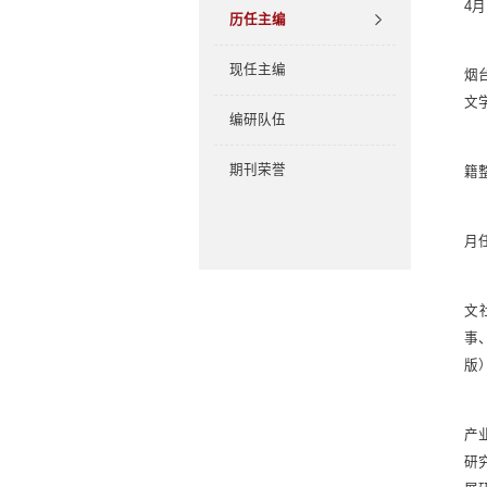
4
历任主编
现任主编
烟
文
编研队伍
期刊荣誉
籍
月
文
事
版
产
研