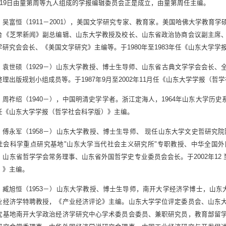
月19日由童第周等九人组成的学报编辑委员会正是成立，由童第周任主编。
吴富恒（1911－2001），美国文学研究专家、教育家。美国哈佛大学教育
台《芝罘新闻》副总编辑、山东大学教授及校长、山东省政治协商会议副主席
学研究会会长、《美国文学研究》主编等。于1980年至1983年任《山东大学学
袁世硕（1929－）山东大学教授、博士生导师、山东省古典文学学会会长、
整理出版规划小组成员等。于1987年9月至2002年11月任《山东大学学报（
周祚绍（1940－），中国明清史学学者。浙江定海人，1964年山东大学历史系毕
任《山东大学学报（哲学社会科学版）》主编。
傅永军（1958－）山东大学教授、博士生导师、 现任山东大学文史哲研究
社会科学重点研究基地"山东大学当代社会主义研究所"专职教授、中华全国
、山东省哲学学会常务理事、山东省外国哲学史专业委员会会长。于2002年12 
）》主编。
臧旭恒（1953－）山东大学教授、博士生导师，南开大学经济学博士，山东
业经济学特聘教授，《产业经济评论》主编。山东大学学位评定委员会、山东
究基地南开大学政治经济学研究中心学术委员会委员、兼职研究员，教育部留