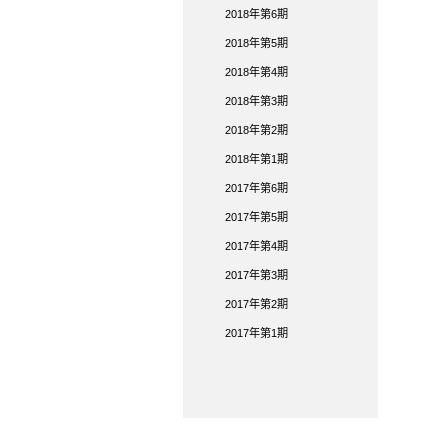
2018年第6期
2018年第5期
2018年第4期
2018年第3期
2018年第2期
2018年第1期
2017年第6期
2017年第5期
2017年第4期
2017年第3期
2017年第2期
2017年第1期