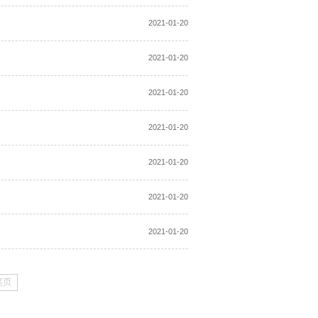
2021-01-20
2021-01-20
2021-01-20
2021-01-20
2021-01-20
2021-01-20
2021-01-20
尾页