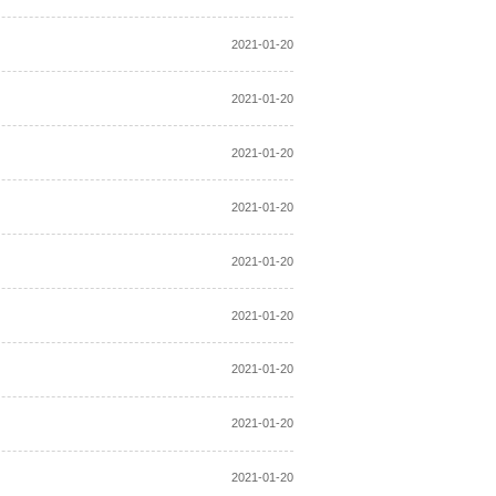
2021-01-20
2021-01-20
2021-01-20
2021-01-20
2021-01-20
2021-01-20
2021-01-20
2021-01-20
2021-01-20