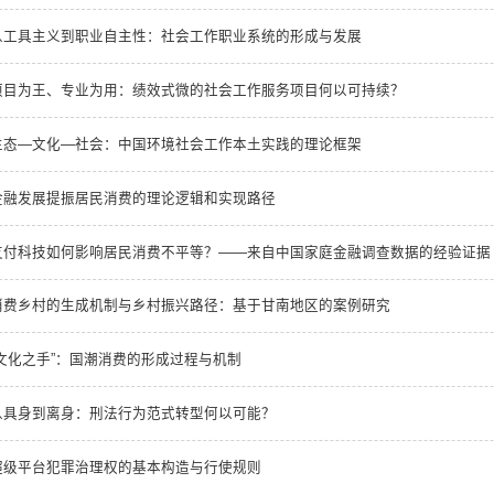
从工具主义到职业自主性：社会工作职业系统的形成与发展
项目为王、专业为用：绩效式微的社会工作服务项目何以可持续？
生态—文化—社会：中国环境社会工作本土实践的理论框架
金融发展提振居民消费的理论逻辑和实现路径
支付科技如何影响居民消费不平等？——来自中国家庭金融调查数据的经验证据
消费乡村的生成机制与乡村振兴路径：基于甘南地区的案例研究
“文化之手”：国潮消费的形成过程与机制
从具身到离身：刑法行为范式转型何以可能？
超级平台犯罪治理权的基本构造与行使规则