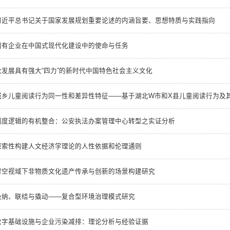
习近平总书记关于国家发展规划重要论述的内涵旨要、思想特质与实践指向
国有企业在中国式现代化建设中的使命与任务
论发展具有强大“四力”的新时代中国特色社会主义文化
城乡儿童阅读行为同一性和差异性特征——基于湖北W市和X县儿童阅读行为及
制度逻辑的有机整合：公安执法办案管理中心转型之实证分析
探索性构建人文经济学理论的人性依据和伦理通则
时空视域下非物质文化遗产传承与创新的场景构建研究
吸纳、联结与撬动——复合型环境治理模式研究
数字基础设施与企业污染减排：理论分析与经验证据