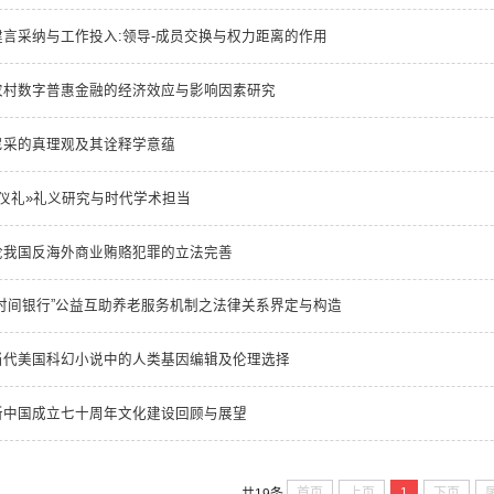
建言采纳与工作投入:领导-成员交换与权力距离的作用
农村数字普惠金融的经济效应与影响因素研究
尼采的真理观及其诠释学意蕴
«仪礼»礼义研究与时代学术担当
论我国反海外商业贿赂犯罪的立法完善
“时间银行”公益互助养老服务机制之法律关系界定与构造
当代美国科幻小说中的人类基因编辑及伦理选择
新中国成立七十周年文化建设回顾与展望
首页
上页
1
下页
共19条