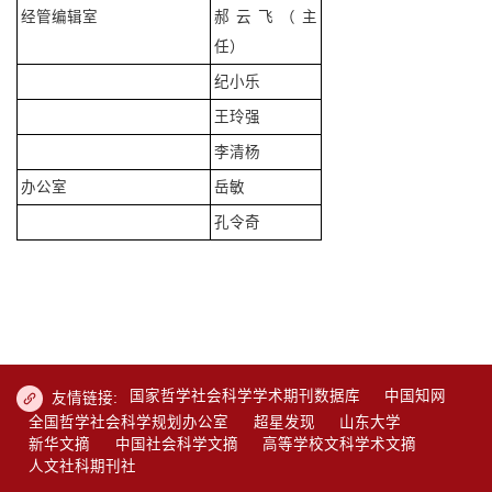
经管编辑室
郝云飞（主
任）
纪小乐
王玲强
李清杨
办公室
岳敏
孔令奇
国家哲学社会科学学术期刊数据库
中国知网
友情链接:
全国哲学社会科学规划办公室
超星发现
山东大学
新华文摘
中国社会科学文摘
高等学校文科学术文摘
人文社科期刊社