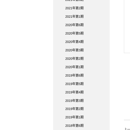
2021年第2期
2021年第1期
2020年第6期
2020年第5期
2020年第4期
2020年第3期
2020年第2期
2020年第1期
2019年第6期
2019年第5期
2019年第4期
2019年第3期
2019年第2期
2019年第1期
2018年第6期
上一