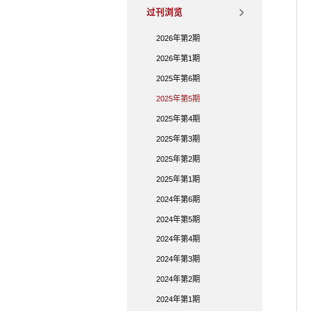
过刊浏览
2026年第2期
2026年第1期
2025年第6期
2025年第5期
2025年第4期
2025年第3期
2025年第2期
2025年第1期
2024年第6期
2024年第5期
2024年第4期
2024年第3期
2024年第2期
2024年第1期