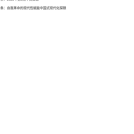
一条：自我革命的现代性赋能中国式现代化探赜