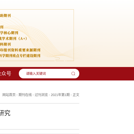
公众号
：
网站首页
-
期刊在线
-
过刊浏览
-
2021年第1期
-
正文
研究