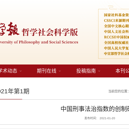
学术动态
期刊在线
投稿指南
本刊
021年第1期
当前您的位置
中国刑事法治指数的创制
发布时间： 2021-01-20