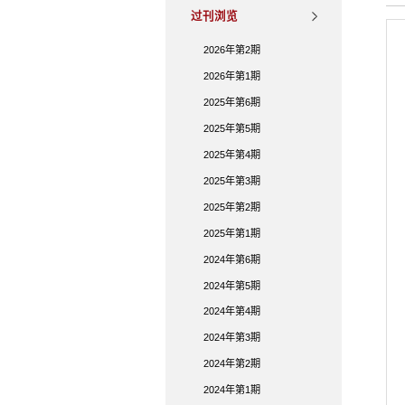
过刊浏览
2026年第2期
2026年第1期
2025年第6期
2025年第5期
2025年第4期
2025年第3期
2025年第2期
2025年第1期
2024年第6期
2024年第5期
2024年第4期
2024年第3期
2024年第2期
2024年第1期