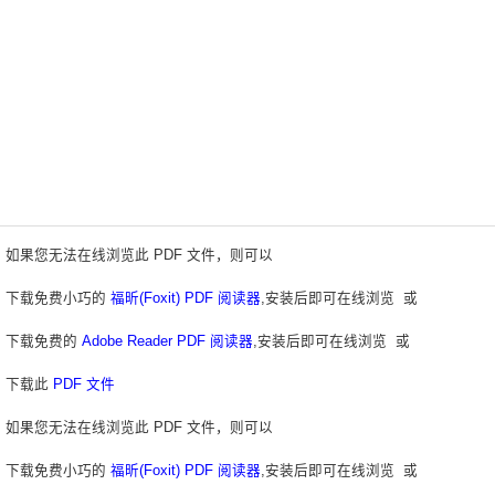
如果您无法在线浏览此 PDF 文件，则可以
下载免费小巧的
福昕(Foxit) PDF 阅读器
,安装后即可在线浏览 或
下载免费的
Adobe Reader PDF 阅读器
,安装后即可在线浏览 或
下载此
PDF 文件
如果您无法在线浏览此 PDF 文件，则可以
下载免费小巧的
福昕(Foxit) PDF 阅读器
,安装后即可在线浏览 或