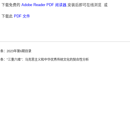
下载免费的
Adobe Reader PDF 阅读器
,安装后即可在线浏览 或
下载此
PDF 文件
条：2023年第6期目录
一条：“三重六维”：马克思主义和中华优秀传统文化的契合性分析