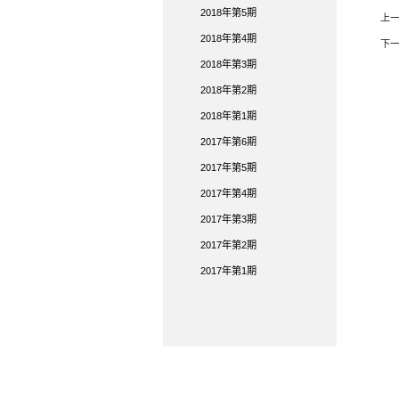
2018年第5期
上
2018年第4期
下
2018年第3期
2018年第2期
2018年第1期
2017年第6期
2017年第5期
2017年第4期
2017年第3期
2017年第2期
2017年第1期