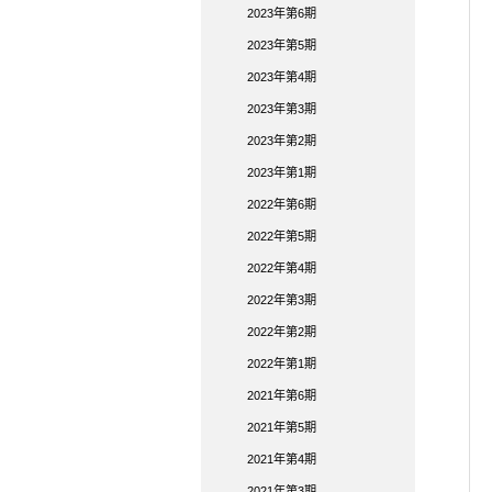
2023年第6期
2023年第5期
2023年第4期
2023年第3期
2023年第2期
2023年第1期
2022年第6期
2022年第5期
2022年第4期
2022年第3期
2022年第2期
2022年第1期
2021年第6期
2021年第5期
2021年第4期
2021年第3期