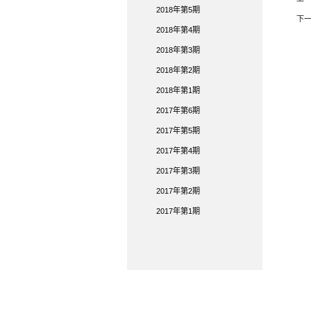
2018年第5期
下一
2018年第4期
2018年第3期
2018年第2期
2018年第1期
2017年第6期
2017年第5期
2017年第4期
2017年第3期
2017年第2期
2017年第1期