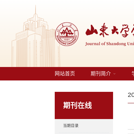
网站首页
期刊简介
2
期刊在线
当期目录