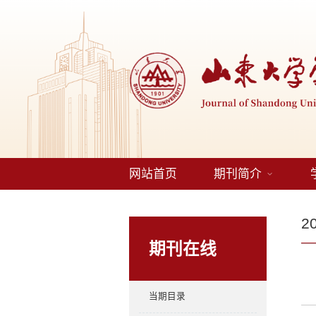
网站首页
期刊简介
2
期刊在线
当期目录