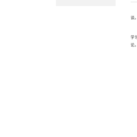
谈
学
论