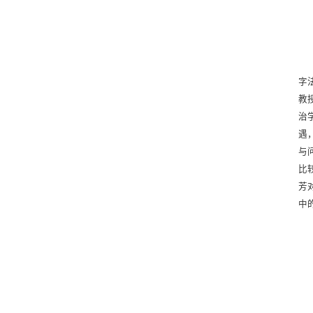
字
教
治
遇
与
比
芳
中