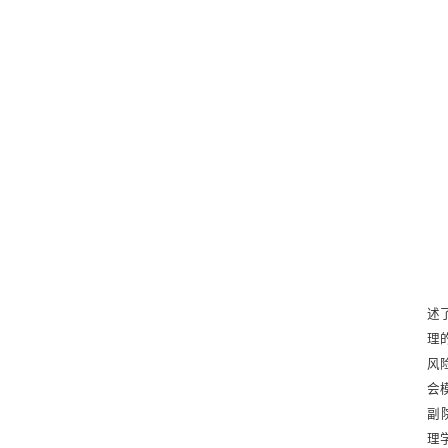
述
理
风
会
副
理