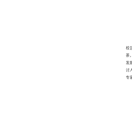
校
荼
发
讨
专