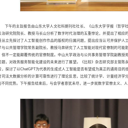
下午的主旨报告由山东大学人文社科期刊社社长、
《山东大学学报（哲学
法治研究院院长、教授马长山分析了数字时代治理的五重悖论，并提出了相应
授丛立先探讨了人工智能创作作品的版权的归属问题，提出应当认可并保护人
学与公共管理学院常务副院长、教授马奔研究了人工智能对现代官僚制的可能
，但不一定能颠覆传统的官僚制度。中山大学政治与公共事务管理学院副教授
问题，对政务服务智能化建设的未来进行了展望。《比较》杂志研究部主管陈
较，探讨了以ChatGPT为代表的生成式人工智能是否有望成为真正的通用目
对司法大数据分析的计算可靠性进行了理论反思，比较了统计学、计量经济学
的不同优势。下午报告结束后，与会学者意犹未尽，进一步就数字官僚主义、人