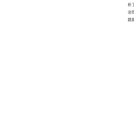
析
治
题