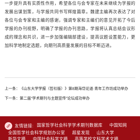
一步提升具有实质性作用，希望各位与会专家在未来继续为学报的
发展出谋划策，与学报共同书写辉煌篇章。魏建主编再次表达了对
各位与会专家和主编的感谢，强调专家和主编们的意见开拓了今后
学报的办刊视野，明确了学报的办刊思路，学报将认真总结会议形
成的理念和共识，进一步加强编辑部建设，提高议题设置能力，更
加科学地制定选题，向期刊高质量发展的目标不断迈进。
上一条：《山东大学学报（哲社版）》第8期海岱论道·青年工作坊成功举办
下一条：第二届“学术期刊与主题宣传”论坛成功举办
国家哲学社会科学学术期刊数据库
中国知网
友情链接:
全国哲学社会科学规划办公室
超星发现
山东大学
新华文摘
中国社会科学文摘
高等学校文科学术文摘