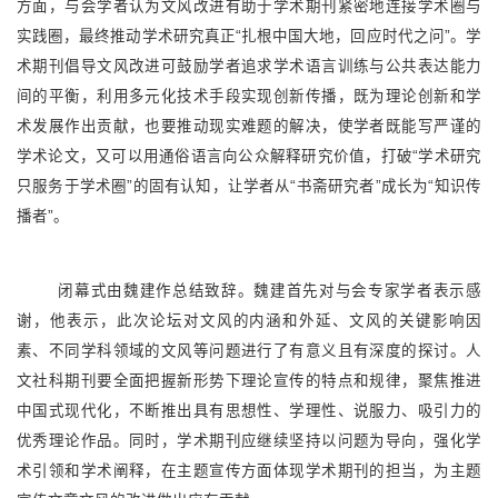
方面，与会学者认为文风改进有助于学术期刊紧密地连接学术圈与
实践圈，最终推动学术研究真正“扎根中国大地，回应时代之问”。学
术期刊倡导文风改进可鼓励学者追求学术语言训练与公共表达能力
间的平衡，利用多元化技术手段实现创新传播，既为理论创新和学
术发展作出贡献，也要推动现实难题的解决，使学者既能写严谨的
学术论文，又可以用通俗语言向公众解释研究价值，打破“学术研究
只服务于学术圈”的固有认知，让学者从“书斋研究者”成长为“知识传
播者”。
闭幕式由魏建作总结致辞。魏建首先对与会专家学者表示感
谢，他表示，此次论坛对文风的内涵和外延、文风的关键影响因
素、不同学科领域的文风等问题进行了有意义且有深度的探讨。人
文社科期刊要全面把握新形势下理论宣传的特点和规律，聚焦推进
中国式现代化，不断推出具有思想性、学理性、说服力、吸引力的
优秀理论作品。同时，学术期刊应继续坚持以问题为导向，强化学
术引领和学术阐释，在主题宣传方面体现学术期刊的担当，为主题