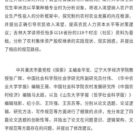
究生申洲尧以苹果种植专业村为分析对象，将收入渴望纳入农户农
业生产性投入的分析框架中，探究制约农村农业发展的内在根源，
并提出正确引导农民收入渴望、提高农民人力资本水平等对策建
议；吉林大学讲师任怡多以16省份的118个村庄（社区）资料为基
础，分析了农村集体资产股权继承的实践现状、现实困惑，并提出
了相应的规范路径。
中共重庆市委党校《探索》主编金华宝、辽宁大学经济学院教
授张广辉、中国社会科学院社会学研究所副研究员付伟、《华中农
业大学学报》编辑王薇、中国社会科学院农村发展研究所《中国农
村经济》编辑马太超，以及《山东大学学报（哲学社会科学版）》
编辑陆影、纪小乐、王玲强、王苏苏等，分别从论文选题、论证逻
辑、研究方法、写作规范等方面进行了细致的点评，充分肯定了四
篇论文选题的创新性等，并指出了论文在问题意识、逻辑架构、文
字规范等方面存在的问题，并提出了修改建议。