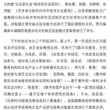
与构建“企业家社会”相关性实证研究》、黄永健、胡娜、刘婷婷、岳
顶聪：《艺术参与新时代中华哲学文化建构》。孙圣明教授和王广
振教授分别从经济学的研究范式和历史文化学的分析逻辑两个方
面，对每篇文章优缺点及完善方向进行了精彩细致的点评。贾乐耀
编审从编辑的角度对论文的格式及投稿注意事情进行了评论。
下午的会议也分三个阶段进行。接上午，第一阶段仍为论文报
告及评议阶段，由王金会教授主持。共进行了6篇论文报告，分别
为：刘姝辰、孙圣民、邓钢：《女性青少年经历、个性改变对其劳
动参与、相对收入的长期影响》、朴京花、薛永武：《韩国非学历
教育机构的文化产业人才培养模式及启示》、林凡军、曹惠：《制
度创新与演艺企业公司治理》、田燕梅、魏建、白彩全：《著作权
原告诉求金额如何影响法院判决金额？——基于著作权一审判决书
的实证分析》、陈能军：《数字创意产业对于“一带一路”跨区域嵌入
的耦合意义——基于区域个体异质性的视角》、于水、徐亚清：
《论新时代国家治理话语的三重维度》。张振鹏教授和李彬教授分
别从经济学视角和文化产业研究视角对每篇文章进行了细致点评。