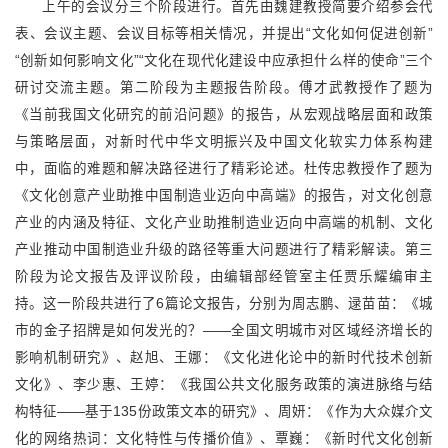
上午的会议分三个阶段进行。首先由魏建教授简要介绍参会代
表、会议主题、会议目标等相关情况，并提出“文化如何促进创新”
“创新如何影响文化”“文化在现代化建设中应承担什么样的使命”三个
研讨交流主题。第二阶段为主题报告阶段。傅才武教授作了题为
《当前我国文化研究的前沿问题》的报告，从宏观战略层面和政策
与策略层面，对新时代中华文明振兴及中国文化软实力体系构建
中，面临的难题和解决路径进行了精彩论述。杜传忠教授作了题为
《文化创意产业助推中国制造业迈向中高端》的报告，对文化创意
产业的内涵及特征、文化产业助推制造业迈向中高端的机制、文化
产业推动中国制造业升级的路径等重大问题进行了精彩解读。第三
阶段为论文报告及评议阶段，由编辑部经管室主任贾乐耀编审主
持。这一阶段共进行了6篇论文报告，分别为周志鹏、逯苗苗：《城
市的金子招牌是如何发光的？——全国文明城市对区域经济增长的
影响机制研究》、赵旭、王娜：《文化进化论中的新时代技术创新
文化》、李少惠、王婷：《我国公共文化服务政策的演进脉络与结
构特征——基于135份政策文本的研究》、周妍：《作为大众媒介文
化的网络热词：文化特性与传播价值》、覃巍：《新时代文化创新